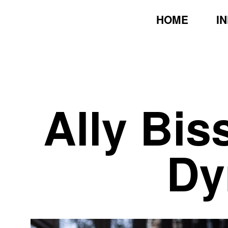
HOME
I
Ally Bis
Dy