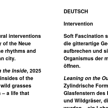
DEUTSCH
Intervention
ural interventions
Soft Fascination s
y of the Neue
die gitterartige G
the rhythms and
aufbrechen und s
n city.
Organismus der m
öffnen.
 the Inside
, 2025
insides of the
Leaning on the Ou
 wild grasses
Zylindrische For
– a life that
Glasfenstern des 
und Wildgräser, 
wurden – ein Leb