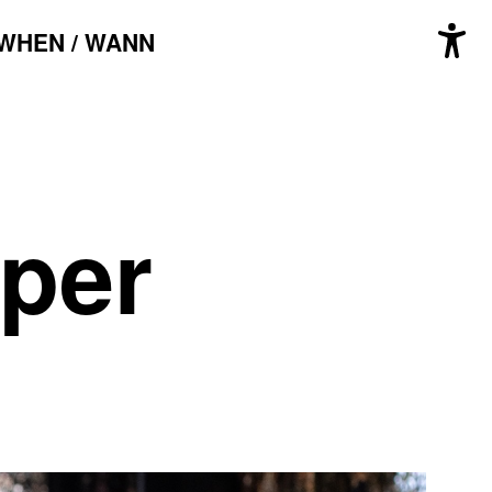
WHEN / WANN
sper