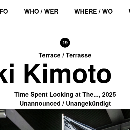
NFO
WHO / WER
WHERE / WO
19
Terrace / Terrasse
ki Kimoto
Time Spent Looking at The..., 2025
Unannounced / Unangekündigt