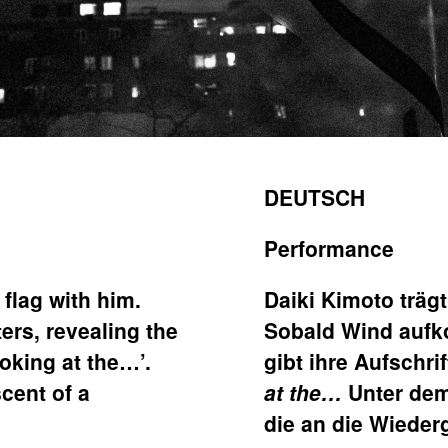
DEUTSCH
Performance
 flag with him.
Daiki Kimoto trägt
ers, revealing the
Sobald Wind aufk
ooking at the…’.
gibt ihre Aufschri
scent of a
at the…
Unter dem 
die an die Wieder