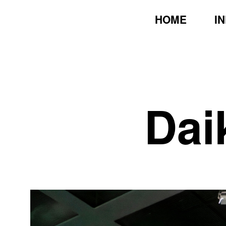
HOME
I
Dai