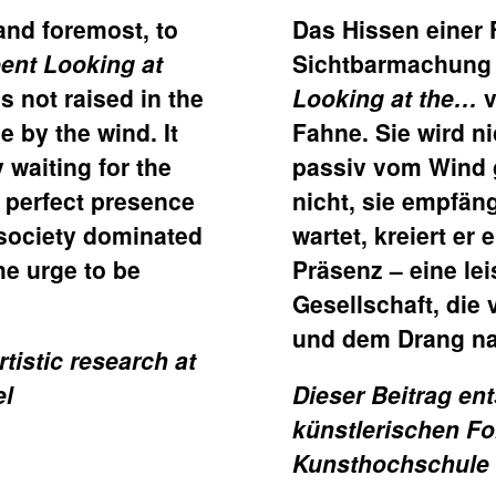
t and foremost, to
Das Hissen einer 
ent Looking at
Sichtbarmachung 
 is not raised in the
Looking at the…
v
e by the wind. It
Fahne. Sie wird ni
 waiting for the
passiv vom Wind 
 perfect presence
nicht, sie empfän
 society dominated
wartet, kreiert e
e urge to be
Präsenz – eine l
Gesellschaft, di
und dem Drang nac
tistic research at
el
Dieser Beitrag en
künstlerischen F
Kunsthochschule i