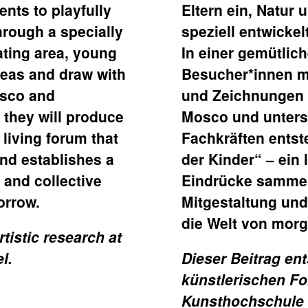
ents to playfully
Eltern ein, Natur 
hrough a specially
speziell entwicke
ating area, young
In einer gemütlic
ideas and draw with
Besucher*innen mi
osco and
und Zeichnungen 
 they will produce
Mosco und unters
 living forum that
Fachkräften ents
nd establishes a
der Kinder“ – ein
 and collective
Eindrücke sammel
orrow.
Mitgestaltung un
die Welt von morg
tistic research at
l.
Dieser Beitrag en
künstlerischen F
Kunsthochschule i