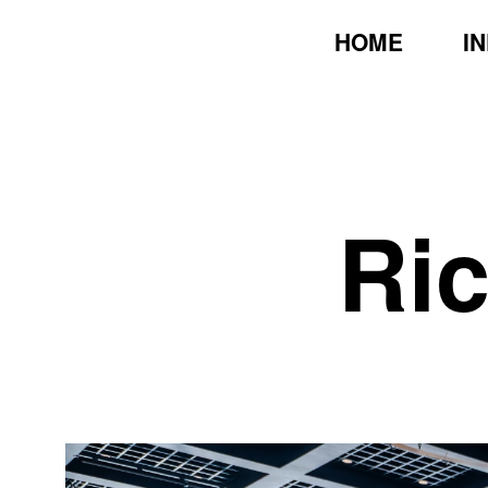
HOME
I
Ri