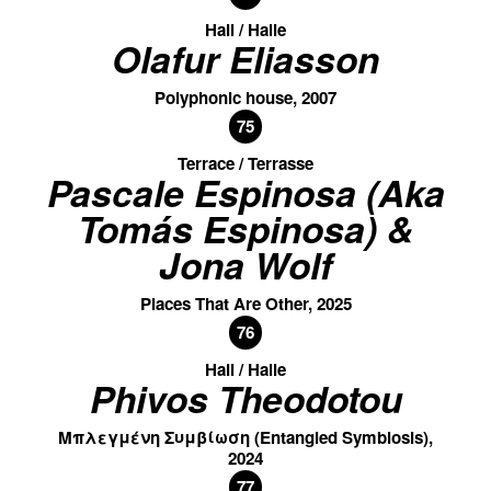
Hall / Halle
Olafur Eliasson
Polyphonic house, 2007
75
Terrace / Terrasse
Pascale Espinosa (Aka
Tomás Espinosa) &
Jona Wolf
Places That Are Other, 2025
76
Hall / Halle
Phivos Theodotou
Μπλεγμένη Συμβίωση (Entangled Symbiosis),
2024
77