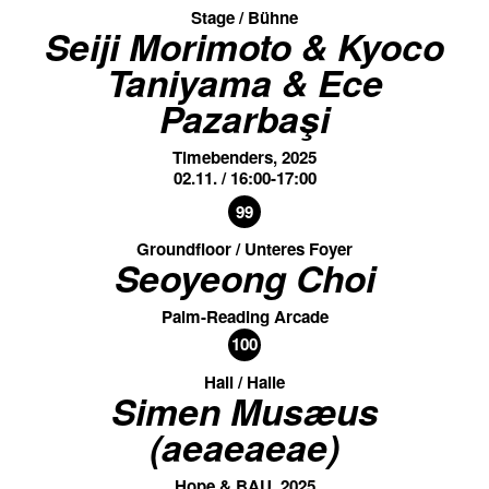
Stage / Bühne
Seiji Morimoto & Kyoco
Taniyama & Ece
Pazarbaşi
Timebenders, 2025
02.11. / 16:00-17:00
99
Groundfloor / Unteres Foyer
Seoyeong Choi
Palm-Reading Arcade
100
Hall / Halle
Simen Musæus
(aeaeaeae)
Hope & BAU, 2025