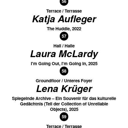
56
Terrace / Terrasse
Katja Aufleger
The Huddle, 2022
57
Hall / Halle
Laura McLardy
I'm Going Out, I'm Going In, 2025
58
Groundfloor / Unteres Foyer
Lena Krüger
Spiegelnde Archive – Ein Souvenir für das kulturelle
Gedächtnis (Teil der Collection of Unreliable
Objects), 2025
59
Terrace / Terrasse